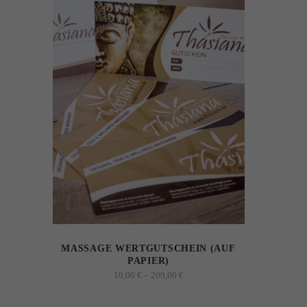
weist
mehrere
Varianten
auf.
Die
Optionen
können
auf
der
Produktseite
gewählt
werden
MASSAGE WERTGUTSCHEIN (AUF
PAPIER)
Preisspanne:
10,00
€
–
200,00
€
10,00 €
bis