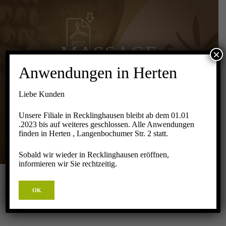
MASSAGE
×
Anwendungen in Herten
WERTGUTSCHEIN
Liebe Kunden
(ALS PDF)
Unsere Filiale in Recklinghausen bleibt ab dem 01.01
.2023 bis auf weiteres geschlossen. Alle Anwendungen
Startseite
Shop
Kosmetik
finden in Herten , Langenbochumer Str. 2 statt.
Massage Wertgutschein (als PDF)
Sobald wir wieder in Recklinghausen eröffnen,
informieren wir Sie rechtzeitig.
OK