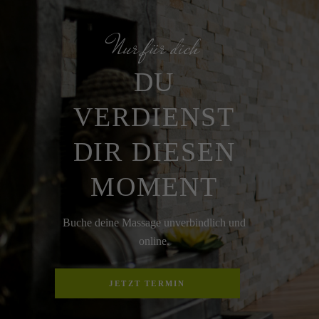
Nur für dich
DU
VERDIENST
DIR DIESEN
MOMENT
Buche deine Massage unverbindlich und
online.
JETZT TERMIN
VEREINBAREN