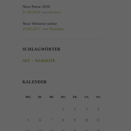
Neue Preise 2020
11.09.2020
von
Evolvet
Neue Webseite online
10.09.2017
von
Thasiana
SCHLAGWÖRTER
NEU
WEBSEITE
KALENDER
MO.
DI.
MI.
DO.
FR.
SA.
SO.
1
2
3
4
5
6
7
8
9
10
11