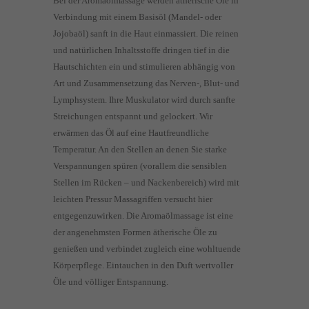
Bei der Aromaölmassage werden ätherische Öle in
Verbindung mit einem Basisöl (Mandel- oder
Jojobaöl) sanft in die Haut einmassiert. Die reinen
und natürlichen Inhaltsstoffe dringen tief in die
Hautschichten ein und stimulieren abhängig von
Art und Zusammensetzung das Nerven-, Blut- und
Lymphsystem. Ihre Muskulator wird durch sanfte
Streichungen entspannt und gelockert. Wir
erwärmen das Öl auf eine Hautfreundliche
Temperatur. An den Stellen an denen Sie starke
Verspannungen spüren (vorallem die sensiblen
Stellen im Rücken – und Nackenbereich) wird mit
leichten Pressur Massagriffen versucht hier
entgegenzuwirken. Die Aromaölmassage ist eine
der angenehmsten Formen ätherische Öle zu
genießen und verbindet zugleich eine wohltuende
Körperpflege. Eintauchen in den Duft wertvoller
Öle und völliger Entspannung.