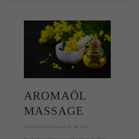
AROMAÖL
MASSAGE
03.03.2017
in
Kräuter & Öle
2723