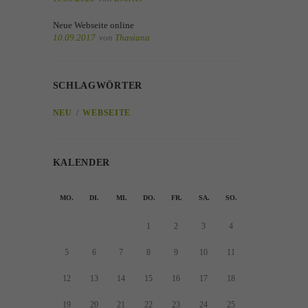
Neue Webseite online
10.09.2017
von
Thasiana
SCHLAGWÖRTER
NEU
WEBSEITE
KALENDER
MO.
DI.
MI.
DO.
FR.
SA.
SO.
1
2
3
4
5
6
7
8
9
10
11
12
13
14
15
16
17
18
19
20
21
22
23
24
25