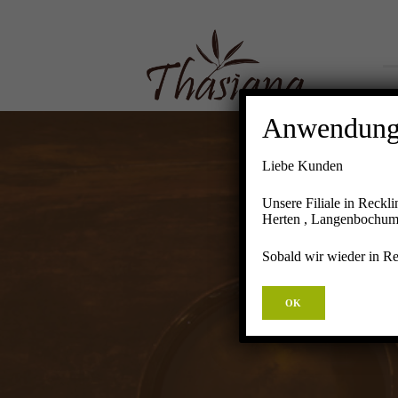
Anwendunge
Liebe Kunden
Unsere Filiale in Reckl
Herten , Langenbochumer 
FUS
Sobald wir wieder in Rec
OK