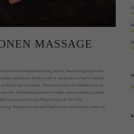
C
1
N
1
ONEN MASSAGE
N
1
 sich um eine Druckbehandlung, bei der Druck auf ganz gezielte
S
 werden Akupressur-Punkte bedient. Indem diese Punkte massiert
im Körper gelöst werden. Weiterhin werden die Waden sowie die
N
massiert. Verkrampfungen durch langes stehen können gelindert
fühl von geschwollenen Füssen klingt ab. Die Thai
nnung, Harmonisierung und Regeneration des Körpers, sowie zur
K