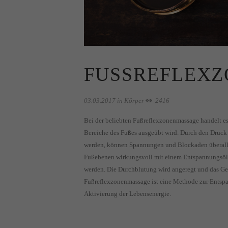
FUSSREFLEXZ
03.03.2017
in
Körper
2416
Bei der beliebten Fußreflexzonenmassage handelt es
Bereiche des Fußes ausgeübt wird. Durch den Druck
werden, können Spannungen und Blockaden überall 
Fußebenen wirkungsvoll mit einem Entspannungsöl 
werden. Die Durchblutung wird angeregt und das Ge
Fußreflexzonenmassage ist eine Methode zur Entspa
Aktivierung der Lebensenergie.