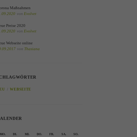
orona Maßnahmen
1.09.2020
von
Evolvet
eue Preise 2020
1.09.2020
von
Evolvet
eue Webseite online
0.09.2017
von
Thasiana
CHLAGWÖRTER
EU
WEBSEITE
ALENDER
MO.
DI.
MI.
DO.
FR.
SA.
SO.