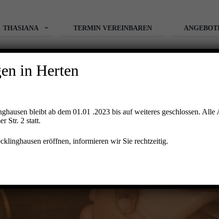
THASIANA
TERMIN VEREINBAREN
ANGEBOT
n in Herten
inghausen bleibt ab dem 01.01 .2023 bis auf weiteres geschlossen. All
Str. 2 statt.
SREFLEXZONEN MASSA
klinghausen eröffnen, informieren wir Sie rechtzeitig.
Startseite
Massagen
Körper
Fußreflexzonen Massage