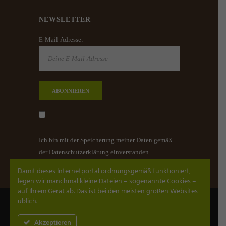
NEWSLETTER
E-Mail-Adresse:
Ich bin mit der Speicherung meiner Daten gemäß
der Datenschutzerklärung einverstanden
Damit dieses Internetportal ordnungsgemäß funktioniert,
legen wir manchmal kleine Dateien – sogenannte Cookies –
auf Ihrem Gerät ab. Das ist bei den meisten großen Websites
üblich.
Thaimassage, Wellnessmassage
Datenschutz
Impressum
AGB
Kontakt
Akzeptieren