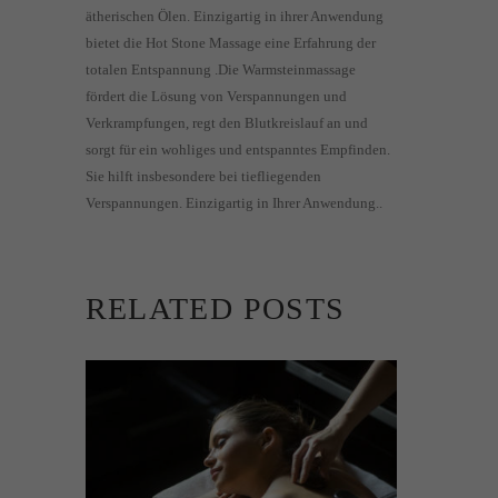
ätherischen Ölen. Einzigartig in ihrer Anwendung
bietet die Hot Stone Massage eine Erfahrung der
totalen Entspannung .Die Warmsteinmassage
fördert die Lösung von Verspannungen und
Verkrampfungen, regt den Blutkreislauf an und
sorgt für ein wohliges und entspanntes Empfinden.
Sie hilft insbesondere bei tiefliegenden
Verspannungen. Einzigartig in Ihrer Anwendung..
RELATED POSTS