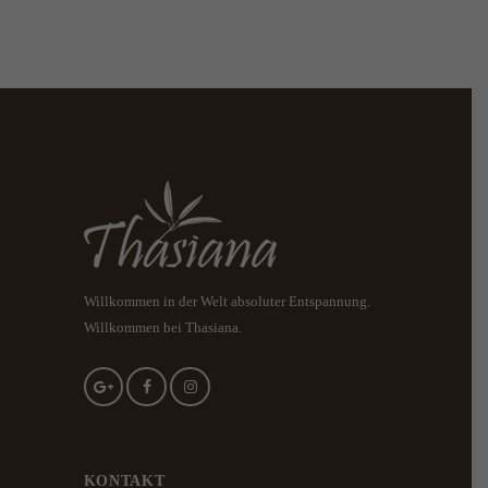
Willkommen in der Welt absoluter Entspannung.
Willkommen bei Thasiana.
KONTAKT