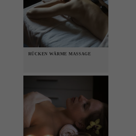
RÜCKEN WÄRME MASSAGE